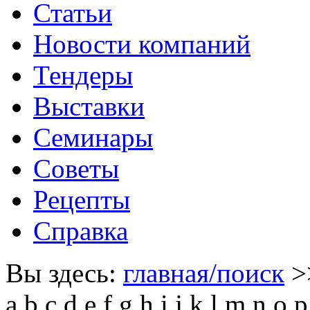
Статьи
Новости компаний
Тендеры
Выставки
Семинары
Советы
Рецепты
Справка
Вы здесь:
главная/поиск
>
a
b
c
d
e
f
g
h
i
j
k
l
m
n
o
p