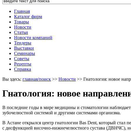
Главная
Каталог фирм
Товары
Новости
Статьи
Новости компаний
Тендеры
Выставки
Семинары
Советы
Рецепты
Справка
Вы здесь:
главная/поиск
>>
Новости
>>
Гнатология: новое напр
Гнатология: новое направлени
В последние годы в мире медицины и стоматологии наблюдаетс
зубочелюстной системой и другими системами организма.
В Астане открылся центр гнатологии Bas Dent, который стал пе
с дисфункцией височно-нижнечелюстного сустава (ДВНЧС), но 