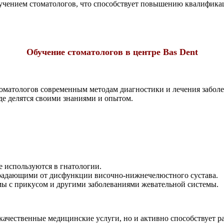
обучением стоматологов, что способствует повышению квалифик
Обучение стоматологов в центре Bas Dent
стоматологов современным методам диагностики и лечения забо
де делятся своими знаниями и опытом.
 используются в гнатологии.
традающими от дисфункции височно-нижнечелюстного сустава.
мы с прикусом и другими заболеваниями жевательной системы.
окачественные медицинские услуги, но и активно способствует р