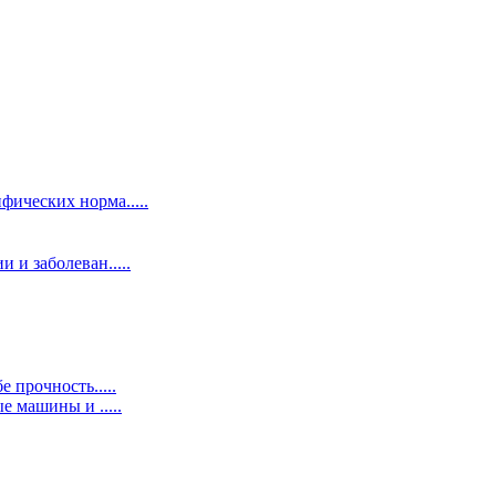
ифических норма
.....
и и заболеван
.....
бе прочность
.....
ные машины и
.....