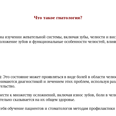
Что такое гнатология?
 на изучении жевательной системы, включая зубы, челюсти и в
 положение зубов и функциональные особенности челюстей, влия
)
: Это состояние может проявляться в виде болей в области челю
нимаются диагностикой и лечением этих проблем, используя ра
тельство.
ести к множеству осложнений, включая износ зубов, боли в чел
ельно сказывается на их общем здоровье.
 себя обучение пациентов и стоматологов методам профилактики