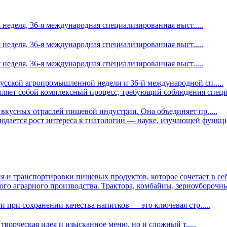
я неделя, 36-я международная специализированная выст
.....
я неделя, 36-я международная специализированная выст
.....
я неделя, 36-я международная специализированная выст
.....
усской агропромышленной недели и 36-й международной сп
.....
авляет собой комплексный процесс, требующий соблюдения спец
 вкусных отраслей пищевой индустрии. Она объединяет пр
.....
юдается рост интереса к гнатологии — науке, изучающей функци
я и транспортировки пищевых продуктов, которое сочетает в се
ного аграрного производства. Трактора, комбайны, зерноубороч
и при сохранении качества напитков — это ключевая стр
.....
о творческая идея и изысканное меню, но и сложный т
.....