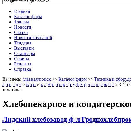
Главная
Каталог фирм
Товары
Новости
Статьи
Новости компаний
Тендеры
Выставки
Семинары
Советы
Рецепты
Справка
Вы здесь:
главная/поиск
>>
Каталог фирм
>>
Техника и оборуд
а
б
в
г
д
е
ё
ж
з
и
й
к
л
м
н
о
п
р
с
т
у
ф
х
ц
ч
ш
щ
э
ю
я
1
2
3
4
5
тематика:
Хлебопекарное и кондитерско
Лидский хлебозавод ф-л Гроднохлебпр