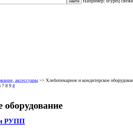
Например: огурец свеж
ование, аксессуары
>>
Хлебопекарное и кондитерское оборудова
6
7
8
9
#
е оборудование
ом РУПП