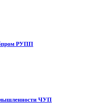
ебпром РУПП
ромышленности ЧУП