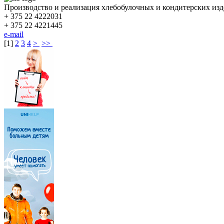
Производство и реализация хлебобулочных и кондитерских из
+ 375 22 4222031
+ 375 22 4221445
e-mail
[
1
]
2
3
4
>
>>