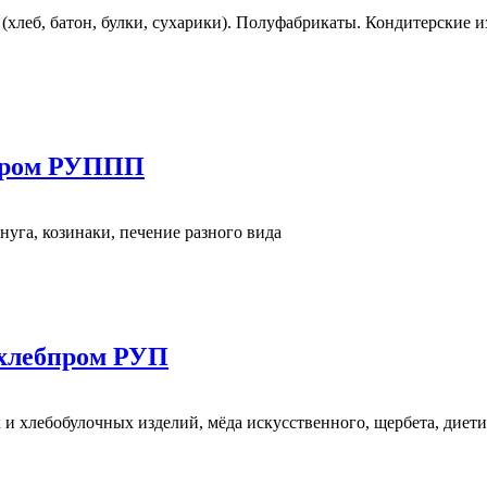
леб, батон, булки, сухарики). Полуфабрикаты. Кондитерские изд
бпром РУППП
нуга, козинаки, печение разного вида
вхлебпром РУП
 и хлебобулочных изделий, мёда искусственного, щербета, диет