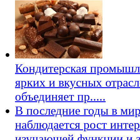
Кондитерская промышл
ярких и вкусных отрас
объединяет пр
.....
В последние годы в ми
наблюдается рост интер
изучающей функции и з